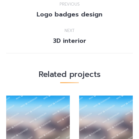
PREVIOUS
navigation
Logo badges design
Previous
project:
NEXT
3D interior
Next
project:
Related projects