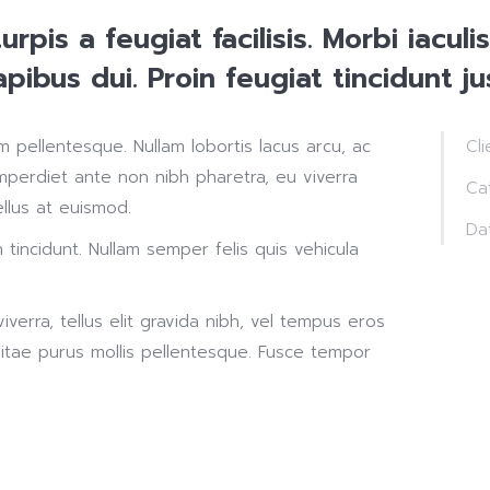
turpis a feugiat facilisis. Morbi iacul
ibus dui. Proin feugiat tincidunt ju
 pellentesque. Nullam lobortis lacus arcu, ac
Cli
imperdiet ante non nibh pharetra, eu viverra
Ca
llus at euismod.
Da
n tincidunt. Nullam semper felis quis vehicula
verra, tellus elit gravida nibh, vel tempus eros
s vitae purus mollis pellentesque. Fusce tempor