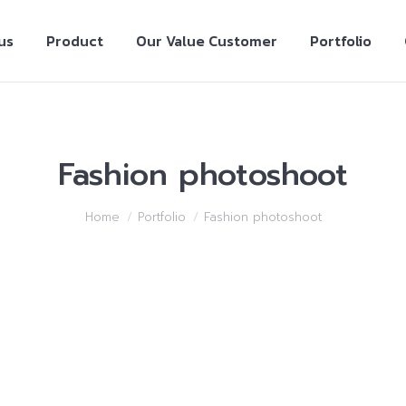
us
Product
Our Value Customer
Portfolio
Fashion photoshoot
Home
Portfolio
Fashion photoshoot