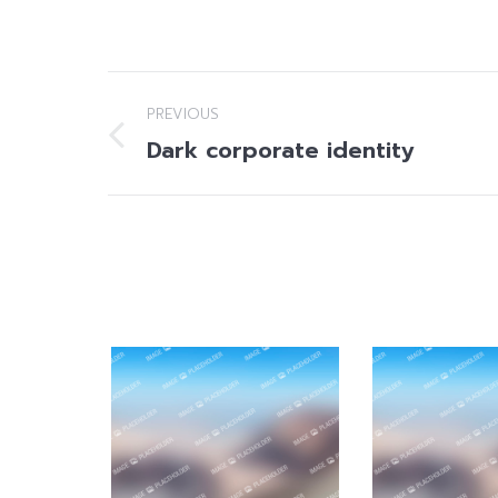
Project
PREVIOUS
navigation
Dark corporate identity
Previous
project: