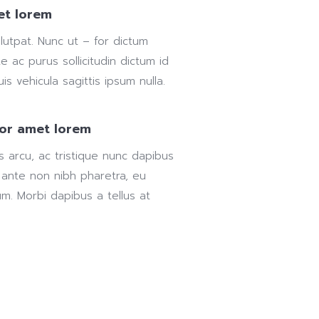
et lorem
lutpat. Nunc ut – for dictum
e ac purus sollicitudin dictum id
s vehicula sagittis ipsum nulla.
for amet lorem
us arcu, ac tristique nunc dapibus
 ante non nibh pharetra, eu
um. Morbi dapibus a tellus at