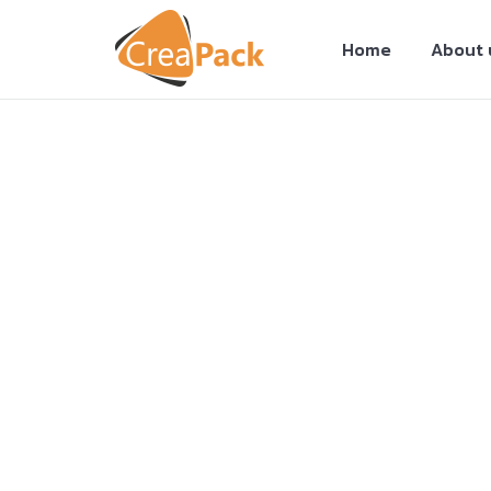
Home
About 
You are here: