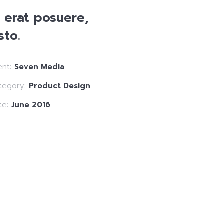
is erat posuere,
sto.
ent:
Seven Media
tegory:
Product Design
te:
June 2016