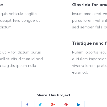
te
Glavrida for am
uis vehicula sagittis
Ipsum amet erat vo
suscipit felis congue ut.
purus lorem vel ant
 dictum.
sed semper felis qui
Tristique nunc 
c ut – for dictum purus
Nullam lobortis lac
ollicitudin dictum id sed
a. Nullam imperdiet
 sagittis ipsum nulla.
viverra lorem preti
euismod.
Share This Project