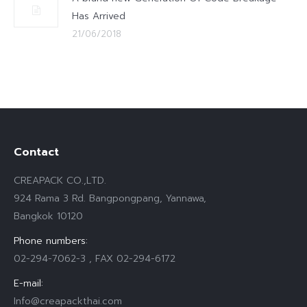
Has Arrived
21/06/2018
Contact
CREAPACK CO.,LTD.
924 Rama 3 Rd. Bangpongpang, Yannawa,
Bangkok 10120
Phone numbers:
02-294-7062-3 , FAX 02-294-6172
E-mail:
Info@creapackthai.com