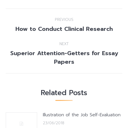
Post
PREVIOUS
navigation
How to Conduct Clinical Research
Previous
post:
NEXT
Superior Attention-Getters for Essay
Next
Papers
post:
Related Posts
Illustration of the Job Self-Evaluation
23/06/2018