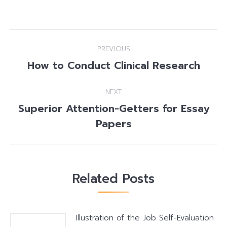
Post
PREVIOUS
navigation
How to Conduct Clinical Research
Previous
post:
NEXT
Superior Attention-Getters for Essay
Next
Papers
post:
Related Posts
Illustration of the Job Self-Evaluation