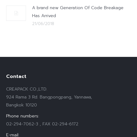
A brand new Generation Of Code Breakage
Has Arrived
21/06/2018
Contact
CREAPACK CO.,LTD.
924 Rama 3 Rd. Bangpongpang, Yannawa,
Bangkok 10120
Phone numbers:
02-294-7062-3 , FAX 02-294-6172
E-mail: