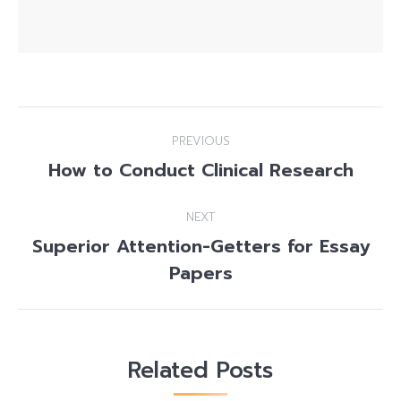
Post
PREVIOUS
navigation
How to Conduct Clinical Research
Previous
post:
NEXT
Superior Attention-Getters for Essay
Next
Papers
post:
Related Posts