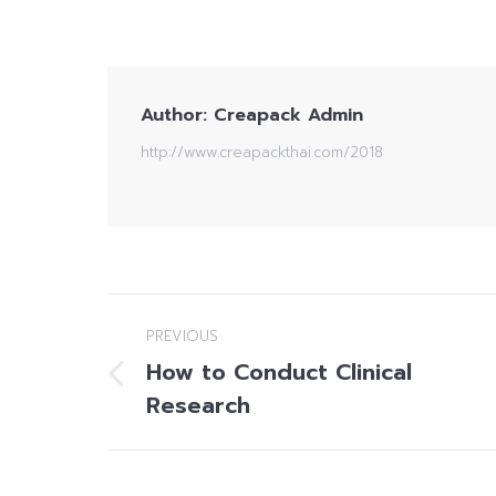
Author:
Creapack Admin
http://www.creapackthai.com/2018
Post
PREVIOUS
navigation
How to Conduct Clinical
Previous
Research
post: