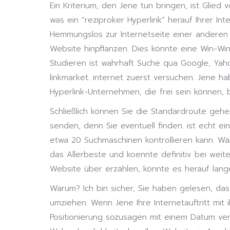
Ein Kriterium, den Jene tun bringen, ist Glied
was ein “reziproker Hyperlink” herauf Ihrer In
Hemmungslos zur Internetseite einer anderen P
Website hinpflanzen. Dies könnte eine Win-Win
Studieren ist wahrhaft Suche qua Google, Yah
linkmarket. internet zuerst versuchen. Jene h
Hyperlink-Unternehmen, die frei sein können, 
Schließlich können Sie die Standardroute geh
senden, denn Sie eventuell finden. ist echt ei
etwa 20 Suchmaschinen kontrollieren kann. Wäh
das Allerbeste und koennte definitiv bei weite
Website über erzählen, könnte es herauf lange
Warum? Ich bin sicher, Sie haben gelesen, da
umziehen. Wenn Jene Ihre Internetauftritt mit 
Positionierung sozusagen mit einem Datum ver