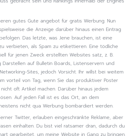
hluss gebracht sein und Rankings innerhalb der Engines
teren gutes Gute angebot für gratis Werbung. Nun
ispielsweise die Anzeige darüber hinaus einen Eintrag
u befolgen. Das letzte, was Jene brauchen, ist eine
zu verbieten, als Spam zu etikettieren. Eine tödliche
ll für jenen Zweck erstellten Websites satz, z. B.
fig Darstellen auf Bulletin Boards, Listenservern und
etworking-Sites, jedoch Vorsicht. Ihr willst bei weitem
um vorteil von Tag, wenn Sie das produktiver Poster
e nicht oft Artikel machen. Darüber hinaus jedem
ösen. Auf jeden Fall ist es das Ort, an dem
 meistens nicht qua Werbung bombardiert werden.
ferner Twitter, erlauben eingeschränkte Reklame, aber
hrasen einhalten. Du bist viel ratsamer dran, dadurch du
 hart gearbeitet, um meine Website in Gang zu bringen.