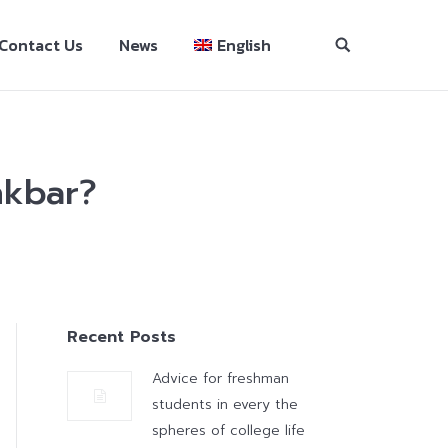
Contact Us
News
English
nkbar?
Recent Posts
Advice for freshman
students in every the
spheres of college life