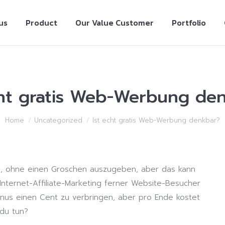
us
Product
Our Value Customer
Portfolio
cht gratis Web-Werbung de
Home
Uncategorized
Ist echt gratis Web-Werbung denkbar?
n, ohne einen Groschen auszugeben, aber das kann
 Internet-Affiliate-Marketing ferner Website-Besucher
 minus einen Cent zu verbringen, aber pro Ende kostet
 du tun?