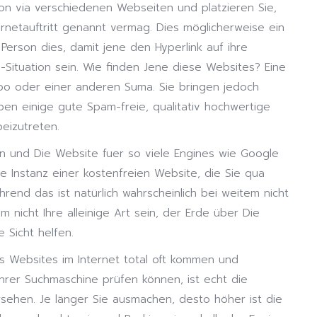
 von via verschiedenen Webseiten und platzieren Sie,
ternetauftritt genannt vermag. Dies möglicherweise ein
erson dies, damit jene den Hyperlink auf ihre
-Situation sein. Wie finden Jene diese Websites? Eine
oo oder einer anderen Suma. Sie bringen jedoch
aben einige gute Spam-freie, qualitativ hochwertige
beizutreten.
en und Die Website fuer so viele Engines wie Google
ne Instanz einer kostenfreien Website, die Sie qua
rend das ist natürlich wahrscheinlich bei weitem nicht
m nicht Ihre alleinige Art sein, der Erde über Die
 Sicht helfen.
ss Websites im Internet total oft kommen und
ihrer Suchmaschine prüfen können, ist echt die
sehen. Je länger Sie ausmachen, desto höher ist die