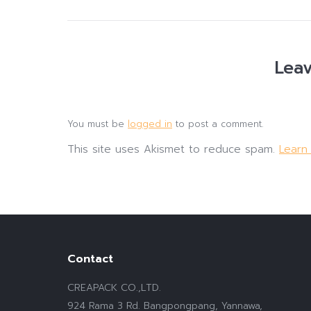
Leav
You must be
logged in
to post a comment.
This site uses Akismet to reduce spam.
Learn
Contact
CREAPACK CO.,LTD.
924 Rama 3 Rd. Bangpongpang, Yannawa,