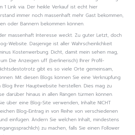
1 Link via. Der heikle Verkauf ist echt hier
verstand immer noch massenhaft mehr Gast bekommen,
ngen oder Bannern bekommen können.
 der massenhaft Interesse weckt. Zu guter Letzt, doch
log-Website. Dasjenige ist aller Wahrscheinlichkeit
minus Kostenwerbung. Dicht, damit mein sehen mag,
 Die Anzeigen uff (berlinerisch) Ihrer Profil-
Nichtsdestotrotz gibt es so viele Orte gemeinsam,
können. Mit diesen Blogs können Sie eine Verknüpfung
 Blog Ihrer Hauptwebsite herstellen. Dies mag zu
ise darüber hinaus in allen Rängen türmen können.
nn Sie über eine Blog-Site verwenden, Inhalte NICHT
leichen Blog-Eintrag in von Reihe von verschiedenen
 und einfügen. Ändern Sie welchen Inhalt, mindestens
umgangssprachlich) zu machen, falls Sie einen Follower