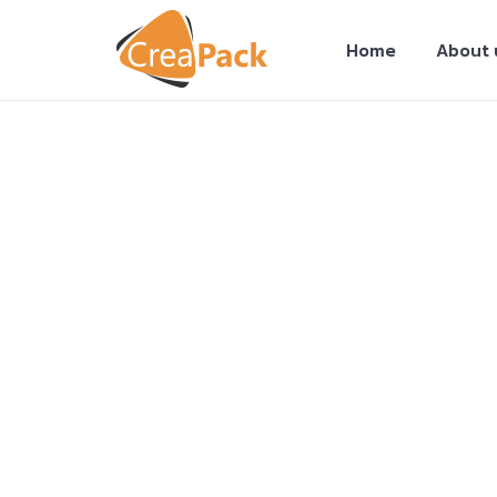
Home
About 
You are here: