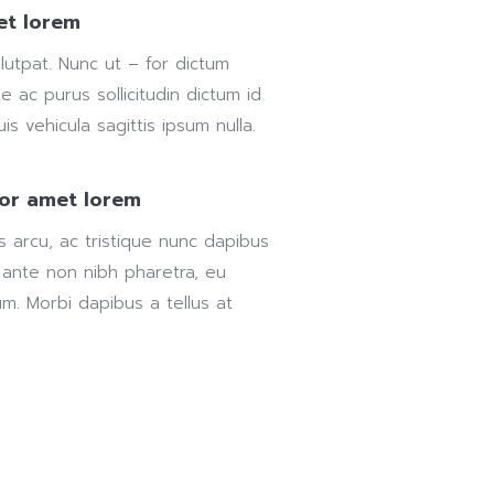
et lorem
lutpat. Nunc ut – for dictum
e ac purus sollicitudin dictum id
s vehicula sagittis ipsum nulla.
for amet lorem
us arcu, ac tristique nunc dapibus
 ante non nibh pharetra, eu
um. Morbi dapibus a tellus at