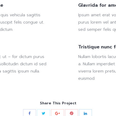
te
Glavrida for am
uis vehicula sagittis
Ipsum amet erat vo
suscipit felis congue ut.
purus lorem vel ant
 dictum.
sed semper felis qui
Tristique nunc 
c ut – for dictum purus
Nullam lobortis lac
ollicitudin dictum id sed
a. Nullam imperdiet
 sagittis ipsum nulla.
viverra lorem preti
euismod.
Share This Project