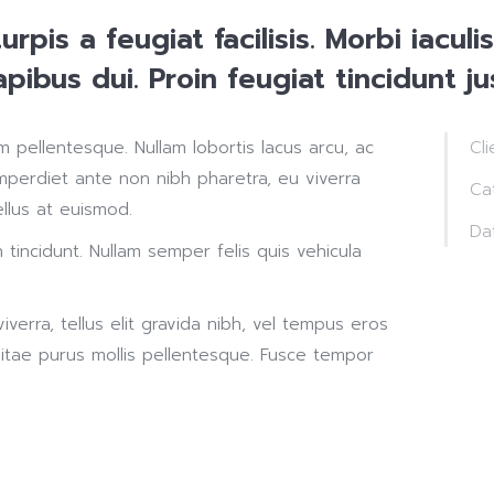
turpis a feugiat facilisis. Morbi iacul
ibus dui. Proin feugiat tincidunt ju
 pellentesque. Nullam lobortis lacus arcu, ac
Cli
imperdiet ante non nibh pharetra, eu viverra
Ca
llus at euismod.
Da
n tincidunt. Nullam semper felis quis vehicula
verra, tellus elit gravida nibh, vel tempus eros
s vitae purus mollis pellentesque. Fusce tempor