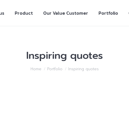
us
Product
Our Value Customer
Portfolio
Inspiring quotes
Home
Portfolio
Inspiring quotes