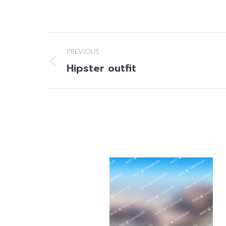
Project
PREVIOUS
navigation
Hipster outfit
Previous
project: