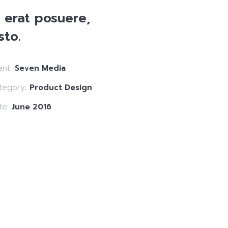
is erat posuere,
sto.
ent:
Seven Media
tegory:
Product Design
te:
June 2016