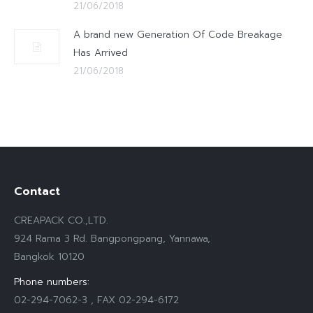
21/06/2018
A brand new Generation Of Code Breakage
Has Arrived
21/06/2018
Contact
CREAPACK CO.,LTD.
924 Rama 3 Rd. Bangpongpang, Yannawa,
Bangkok 10120
Phone numbers:
02-294-7062-3 , FAX 02-294-6172