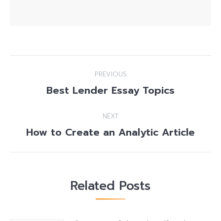
Post
PREVIOUS
navigation
Best Lender Essay Topics
Previous
post:
NEXT
How to Create an Analytic Article
Next
post:
Related Posts