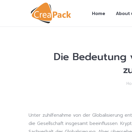
Home
About 
Die Bedeutung 
z
You are here:
Ho
Unter zuhilfenahme von der Globalisierung ent
die Gesellschaft insgesamt beeinflussen. Kry
Sachverhalt
der Globalisierung. Aber überseh