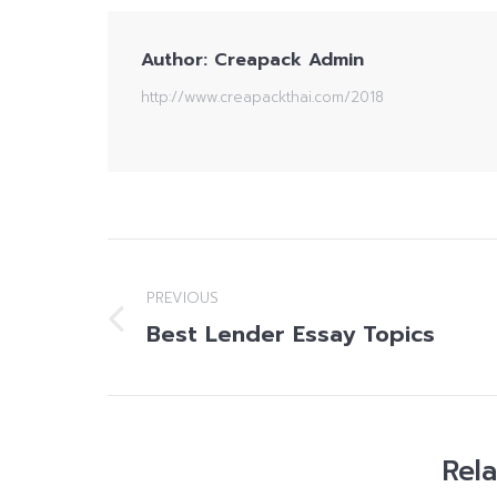
Author:
Creapack Admin
http://www.creapackthai.com/2018
Post
navigation
PREVIOUS
Best Lender Essay Topics
Previous
post:
Rel