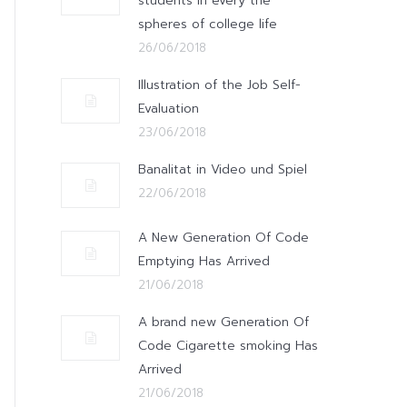
students in every the
spheres of college life
26/06/2018
Illustration of the Job Self-
Evaluation
23/06/2018
Banalitat in Video und Spiel
22/06/2018
A New Generation Of Code
Emptying Has Arrived
21/06/2018
A brand new Generation Of
Code Cigarette smoking Has
Arrived
21/06/2018