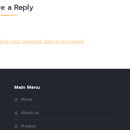
e a Reply
 how your comment data is processed.
Main Menu
Home
About us
Product