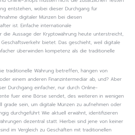
und Online-Shops müssen nicht die zusätzlichen Testen
g entstehen, wobei dieser Durchgang für
chnahme digitaler Münzen bei diesen
fter ist. Einfache internationale
er die Aussage der Kryptowährung heute unterstreicht,
n Geschäftsverkehr bietet. Das geschieht, weil digitale
nfacher überwinden kompetenz als die traditionelle
die traditionelle Währung betreffen, hängen von
 oder einem anderen Finanzintermediär ab, und? Aber
ser Durchgang einfacher, nur durch Online-
nte fuer eine Börse sendet, des weiteren in wenigen
all grade sein, um digitale Münzen zu aufnehmen oder
ig durchgeführt Wie aktuell erwähnt, identifizieren
hrungen dezentral statt. Hierbei sind jene von keiner
ind im Vergleich zu Geschäften mit traditionellen