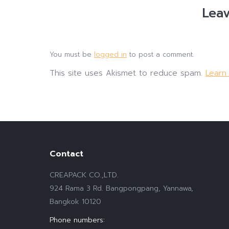
Leav
You must be
logged in
to post a comment.
This site uses Akismet to reduce spam.
Learn
Contact
CREAPACK CO.,LTD.
924 Rama 3 Rd. Bangpongpang, Yannawa,
Bangkok 10120
Phone numbers: