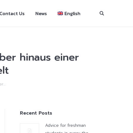
Contact Us
News
English
er hinaus einer
lt
er…
Recent Posts
Advice for freshman