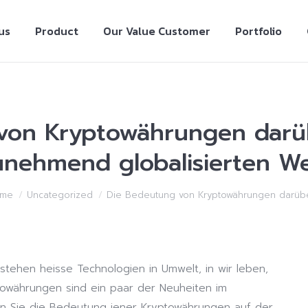
us
Product
Our Value Customer
Portfolio
von Kryptowährungen darüb
unehmend globalisierten We
me
Uncategorized
Die Bedeutung von Kryptowährungen darüb
stehen heisse Technologien in Umwelt, in wir leben,
ptowährungen sind ein paar der Neuheiten im
en Sie die Bedeutung jener Kryptowährungen auf der