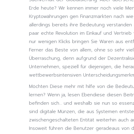
Erde heute? Wir kennen immer noch viele Men
Kryptowährungen gen Finanzmärkten nach wie v
allerdings bereits ihre Bedeutung verstanden 
paar echte Revolution im Einkauf und Vertrieb
nur wenigen Klicks bringen Sie Waren aus ent
Ferner das Beste von allem, ohne so sehr viel 
Überraschung, denn aufgrund der Dezentralisi
Unternehmen, speziell für diejenigen, die hera
wettbewerbsintensiven Unterscheidungsmerk
Möchten Diese mehr mit hilfe von die Bedeut
lernen? Wenn ja, lesen Ebendiese diesen Bei
befinden sich… und weshalb sie nun so essenzi
sind digitale Münzen, die aus Systemen entst
zwischengeschalteten Entität weiterhin auch a
Insoweit führen die Benutzer geradeaus von dei