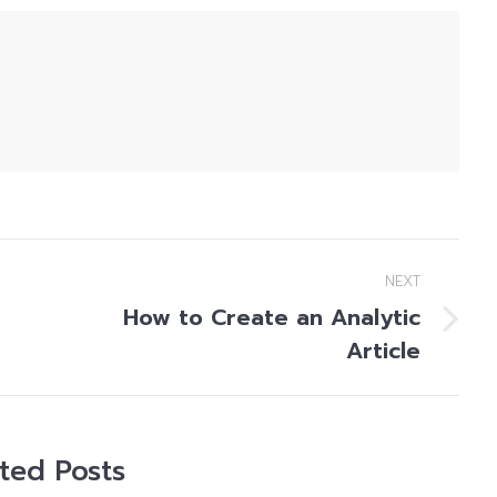
NEXT
How to Create an Analytic
Next
Article
post:
ated Posts