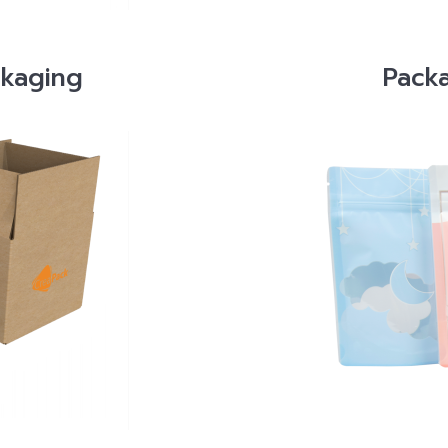
ckaging
Pack