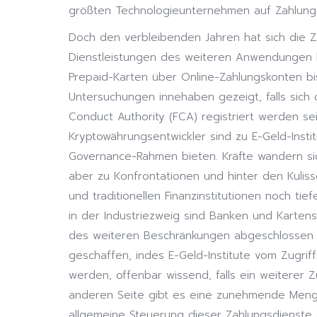
größten Technologieunternehmen auf Zahlung
Doch den verbleibenden Jahren hat sich die Za
Dienstleistungen des weiteren Anwendungen b
Prepaid-Karten über Online-Zahlungskonten bi
Untersuchungen innehaben gezeigt, falls sich d
Conduct Authority (FCA) registriert werden sei
Kryptowährungsentwickler sind zu E-Geld-Insti
Governance-Rahmen bieten. Kräfte wandern sic
aber zu Konfrontationen und hinter den Kulis
und traditionellen Finanzinstitutionen noch t
in der Industriezweig sind Banken und Karten
des weiteren Beschränkungen abgeschlossen e
geschaffen, indes E-Geld-Institute vom Zugri
werden, offenbar wissend, falls ein weiterer
anderen Seite gibt es eine zunehmende Men
allgemeine Steuerung dieser Zahlungsdienste 