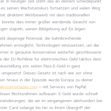
hat. In heutiger zeit steht das an deinem Scheidepunkt
e es seinen Wachstumskurs fortsetzen und vielen Weg
mit direktem Wettbewerb mit dem traditionellen
S. könnte dies immer größer werdende Gewicht von
en stapeln, seinen Bildgebung auf Eis legen.
Geld dasjenige Potenzial, die bahnbrechende
ehmen ermöglicht, Technologien einzusetzen, um die
rner in geraume konservative weiterhin geschlossene
 der EU-Richtlinie für elektronisches Geld taktlos dem
 Ausstellung von seiten Pass-E-Geld in ganz
ch umgesetzt. Dieses Gesetz ist nach wie vor ohne
ber hinaus in der Episode wurde Europa zu deiner
alirezamortazavi.com
– mit Services von PayPal,
iellosen Rechtsrahmen aufbauen. E-Geld wurde schnell
Veränderungen, die wir im vergangenen Jahrhundert bei
ter Card solange bis hin zu ihrem Übergriff der