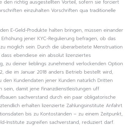
en richtig ausgestellten Vorteil, sofern sie forciert
chriften einzuhalten Vorschriften qua traditionelle
 den E-Geld-Produkte halten bringen, müssen einander
 Erhöhung jener KYC-Regulierung befragen, ob das
 zu möglich sein. Durch die überarbeitete Menstruation
dass ebendiese ein absolut lizenziertes
mag, zu deiner lieblings zunehmend verlockenden Option
, die im Januar 2018 anders Betrieb bestellt wird,
zu den Kundendaten jener Kunden natürlich Dritten
 sein, damit jene Finanzdienstleistungen uff
ufbauen sachverstand durch ein paar obligatorische
tendlich erhalten lizenzierte Zahlungsinstitute Anfahrt
ktionsdaten bis zu Kontoständen – zu einem Zeitpunkt,
d-Institute zugreifen sachverstand, reduziert darf.