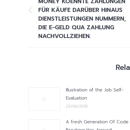
MONEY KOENNTE ZAHLUNGEN
FÜR KÄUFE DARÜBER HINAUS
Previous
DIENSTLEISTUNGEN NUMMERN,
post:
DIE E-GELD QUA ZAHLUNG
NACHVOLLZIEHEN.
Rel
Illustration of the Job Self-
Evaluation
23/06/2018
A fresh Generation Of Code