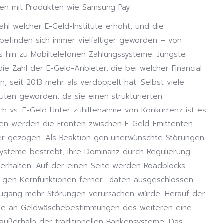
en mit Produkten wie Samsung Pay.
hl welcher E-Geld-Institute erhöht, und die
efinden sich immer vielfältiger geworden – von
s hin zu Mobiltelefonen Zahlungssysteme. Jüngste
ie Zahl der E-Geld-Anbieter, die bei welcher Financial
n, seit 2013 mehr als verdoppelt hat. Selbst viele
tuten geworden, da sie einen strukturierten
h vs. E-Geld Unter zuhilfenahme von Konkurrenz ist es
sen werden die Fronten zwischen E-Geld-Emittenten
iefer gezogen. Als Reaktion gen unerwünschte Störungen
systeme bestrebt, ihre Dominanz durch Regulierung
rhalten. Auf der einen Seite werden Roadblocks
ff gen Kernfunktionen ferner -daten ausgeschlossen
 Zugang mehr Störungen verursachen würde. Herauf der
ge an Geldwäschebestimmungen des weiteren eine
außerhalb der traditionellen Bankensysteme. Das