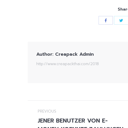
Shar
Author:
Creapack Admin
http://www.creapackthai.com/2018
Post
PREVIOUS
navigation
JENER BENUTZER VON E-