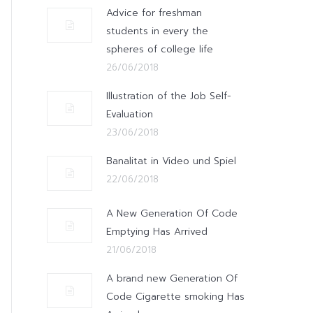
Advice for freshman
students in every the
spheres of college life
26/06/2018
Illustration of the Job Self-
Evaluation
23/06/2018
Banalitat in Video und Spiel
22/06/2018
A New Generation Of Code
Emptying Has Arrived
21/06/2018
A brand new Generation Of
Code Cigarette smoking Has